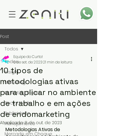
Post
Todos
Equipe do Curto!
Todos
6 de set. de 2023
21 min de leitura
10 tipos de
Insight
metodologias ativas
Marketing
para aplicar no ambiente
Marketing Digital
de trabalho e em ações
Social Media
de endomarketing
Publicidade
Atualizado:
8 de out. de 2023
Planejamento
Metodologias Ativas de 
Mercado em Choque