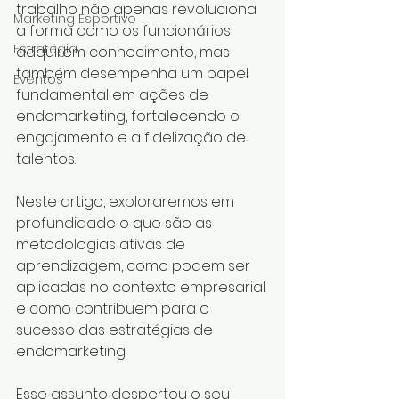
trabalho não apenas revoluciona 
Marketing Esportivo
a forma como os funcionários 
Estratégia
adquirem conhecimento, mas 
também desempenha um papel 
Eventos
fundamental em ações de 
endomarketing, fortalecendo o 
engajamento e a fidelização de 
talentos. 
Neste artigo, exploraremos em 
profundidade o que são as 
metodologias ativas de 
aprendizagem, como podem ser 
aplicadas no contexto empresarial 
e como contribuem para o 
sucesso das estratégias de 
endomarketing. 
Esse assunto despertou o seu 