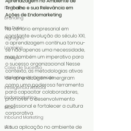
Aprendizagem no Ambiente de 
Trabalho e sua Relevância em 
Negócios
Ações de Endomarketing
Branding
Big Data
No cenário empresarial em 
constante evolução do século XXI, 
Highlights
a aprendizagem contínua tornou-
Learning
se não apenas uma necessidade, 
mas também um imperativo para 
Design
o sucesso organizacional. Nesse 
Case de Sucesso
contexto, as metodologias ativas 
Marketing de Conteúdo
de aprendizagem emergiram 
como uma poderosa ferramenta 
Inteligência Artificial
para capacitar colaboradores, 
Endomarketing
promover o desenvolvimento 
profissional e fortalecer a cultura 
Mídia
corporativa. 
Inbound Marketing
A sua aplicação no ambiente de 
B2B