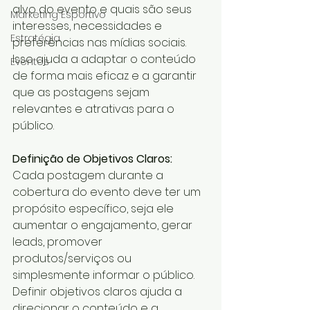
alvo do evento e quais são seus 
Marketing Esportivo
interesses, necessidades e 
Estratégia
preferências nas mídias sociais. 
Isso ajuda a adaptar o conteúdo 
Eventos
de forma mais eficaz e a garantir 
que as postagens sejam 
relevantes e atrativas para o 
público.
Definição de Objetivos Claros:
Cada postagem durante a 
cobertura do evento deve ter um 
propósito específico, seja ele 
aumentar o engajamento, gerar 
leads, promover 
produtos/serviços ou 
simplesmente informar o público. 
Definir objetivos claros ajuda a 
direcionar o conteúdo e a 