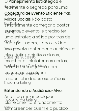
O
 Planejamento Estratégico
 é 
Negócios
realmente o segredo para uma 
Cobertura de Evento Eficiente
 nas 
Branding
Mídias Sociais
. Não basta 
Big Data
simplesmente começar a postar 
durante o evento; é preciso ter 
Highlights
uma estratégia sólida por trás de 
Learning
cada postagem, story ou vídeo. 
Isso envolve entender a audiência-
Design
alvo, definir objetivos claros, 
Case de Sucesso
escolher as plataformas certas, 
Marketing de Conteúdo
criar um cronograma bem 
estruturado e atribuir 
Inteligência Artificial
responsabilidades específicas.
Endomarketing
Entendendo a Audiência-Alvo:
Mídia
Antes de iniciar qualquer 
Inbound Marketing
planejamento, é fundamental 
B2B
compreender quem é o público-