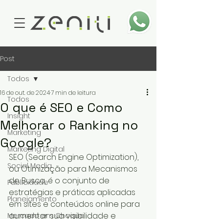
Post
Todos
16 de out. de 2024
7 min de leitura
Todos
O que é SEO e Como
Insight
Melhorar o Ranking no
Marketing
Google?
Marketing Digital
SEO (Search Engine Optimization), 
Social Media
ou Otimização para Mecanismos 
de Busca, é o conjunto de 
Publicidade
estratégias e práticas aplicadas 
Planejamento
em sites e conteúdos online para 
aumentar sua visibilidade e 
Mercado em Choque