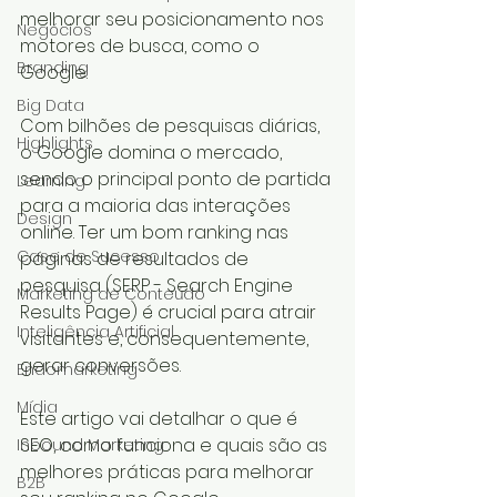
melhorar seu posicionamento nos 
Negócios
motores de busca, como o 
Branding
Google. 
Big Data
Com bilhões de pesquisas diárias, 
Highlights
o Google domina o mercado, 
sendo o principal ponto de partida 
Learning
para a maioria das interações 
Design
online. Ter um bom ranking nas 
Case de Sucesso
páginas de resultados de 
pesquisa (SERP - Search Engine 
Marketing de Conteúdo
Results Page) é crucial para atrair 
Inteligência Artificial
visitantes e, consequentemente, 
gerar conversões.
Endomarketing
Mídia
Este artigo vai detalhar o que é 
SEO, como funciona e quais são as 
Inbound Marketing
melhores práticas para melhorar 
B2B