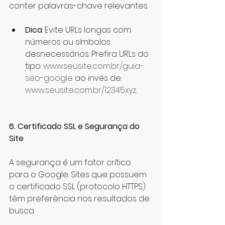
conter palavras-chave relevantes.
Dica
: Evite URLs longas com 
números ou símbolos 
desnecessários. Prefira URLs do 
tipo: 
www.seusite.com.br/guia-
seo-google
 ao invés de: 
www.seusite.com.br/12345xyz
.
6. Certificado SSL e Segurança do 
Site
A segurança é um fator crítico 
para o Google. Sites que possuem 
o certificado SSL (protocolo HTTPS) 
têm preferência nos resultados de 
busca.