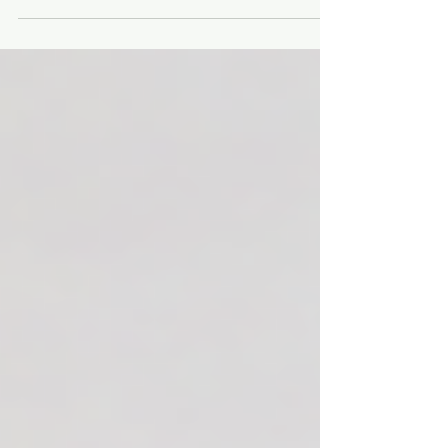
estratégico para o seu negócio No mundo
do marketing digital, assim como no
futebol, ter um time de estrelas não
garante a vitória se não houver estratégia,
entrosamento e um técnico que saiba
orquestrar cada jogada. Muitas empresas
investem em peças isoladas, um pouco de
tráfego pago aqui, umas postagens nas
redes sociais ali, mas esquecem que, para
ser campeão, é preciso ter uma seleção
do marketing digital completa, coesa e
com um objetivo