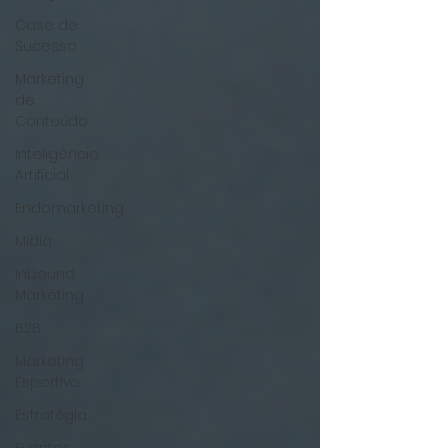
Case de
Sucesso
Marketing
de
Conteúdo
Inteligência
Artificial
Endomarketing
Mídia
Inbound
Marketing
B2B
Marketing
Esportivo
Estratégia