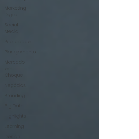
Marketing
Digital
Social
Media
Publicidade
Planejamento
Mercado
em
Choque
Negócios
Branding
Big Data
Highlights
Learning
Design