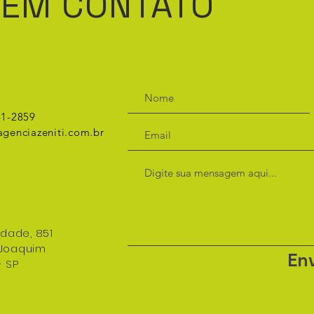
 EM CONTATO
41-2859
genciazeniti.com.br
rdade, 851
 Joaquim
Env
- SP