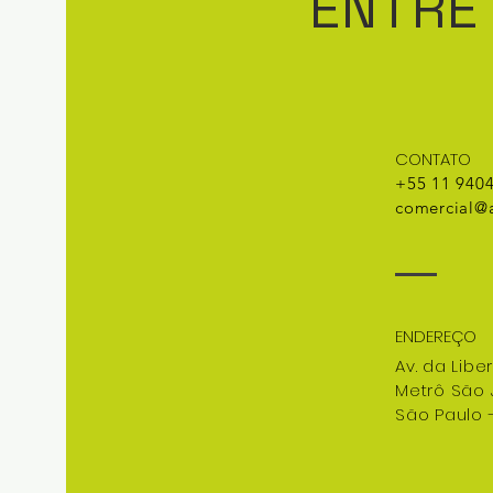
ENTRE
CONTATO
+55 11 940
comercial@a
ENDEREÇO
Av. da Libe
Metrô São
São Paulo 