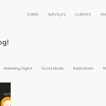
SOBRE
SERVIÇOS
CLIENTES
TR
og!
Marketing Digital
Social Media
Publicidade
P
gócios
Branding
Big Data
Highlights
Learn