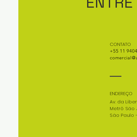
ENTRE
CONTATO
+55 11 940
comercial@a
ENDEREÇO
Av. da Libe
Metrô São
São Paulo 