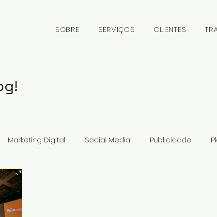
SOBRE
SERVIÇOS
CLIENTES
TR
og!
Marketing Digital
Social Media
Publicidade
P
gócios
Branding
Big Data
Highlights
Learn