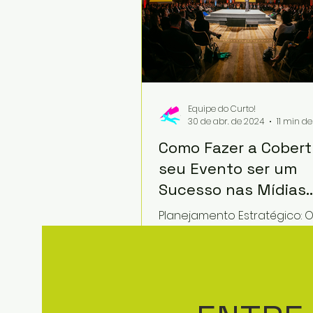
Case de Sucesso
Market
Inbound Marketing
B2B
Equipe do Curto!
30 de abr. de 2024
11 min de
Como Fazer a Cobert
seu Evento ser um
Sucesso nas Mídias
Sociais
Planejamento Estratégico: 
Segredo para uma Cobert
Evento Eficiente O Planeja
Estratégico é realmente o 
para uma...