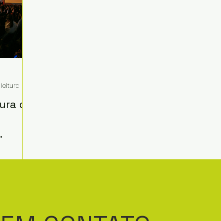
ing de Conteúdo
Inteligência Artificial
Endomarketin
Marketing Esportivo
Estratégia
Eventos
 leitura
ura do
O
ura de
mento
segredo