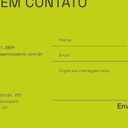
 EM CONTATO
41-2859
genciazeniti.com.br
rdade, 851
 Joaquim
Env
- SP