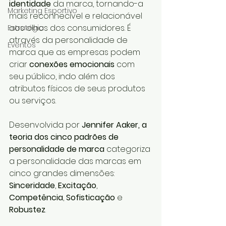
identidade
 da marca, tornando-a 
Marketing Esportivo
mais reconhecível e relacionável 
aos olhos dos consumidores. É 
Estratégia
através da personalidade de 
Eventos
marca que as empresas podem 
criar 
conexões emocionais
 com 
seu público, indo além dos 
atributos físicos de seus produtos 
ou serviços.
Desenvolvida por 
Jennifer Aaker, a 
teoria dos cinco padrões de 
personalidade de marca
 categoriza 
a personalidade das marcas em 
cinco grandes dimensões: 
Sinceridade
, 
Excitação
, 
Competência
, 
Sofisticação
 e 
Robustez
.