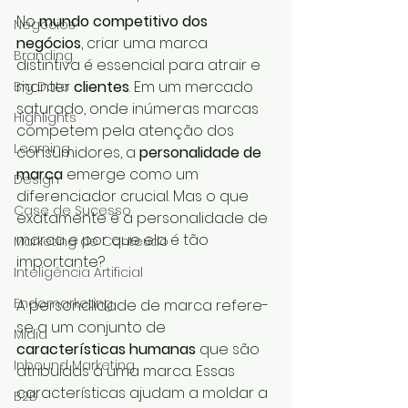
No 
mundo competitivo dos 
Negócios
negócios
, criar uma marca 
Branding
distintiva é essencial para atrair e 
manter 
clientes
. Em um mercado 
Big Data
saturado, onde inúmeras marcas 
Highlights
competem pela atenção dos 
Learning
consumidores, a 
personalidade de 
marca
 emerge como um 
Design
diferenciador crucial. Mas o que 
Case de Sucesso
exatamente é a personalidade de 
marca e por que ela é tão 
Marketing de Conteúdo
importante?
Inteligência Artificial
Endomarketing
A personalidade de marca refere-
se a um conjunto de 
Mídia
características humanas
 que são 
Inbound Marketing
atribuídas a uma marca. Essas 
características ajudam a moldar a 
B2B