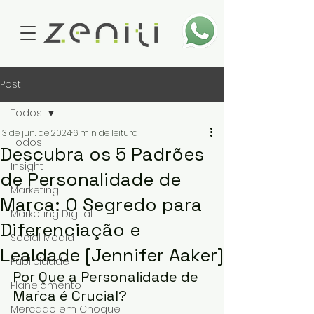
Post
Todos
13 de jun. de 2024
6 min de leitura
Todos
Descubra os 5 Padrões
Insight
de Personalidade de
Marketing
Marca: O Segredo para
Marketing Digital
Diferenciação e
Social Media
Lealdade [Jennifer Aaker]
Publicidade
Por Que a Personalidade de 
Planejamento
Marca é Crucial?
Mercado em Choque