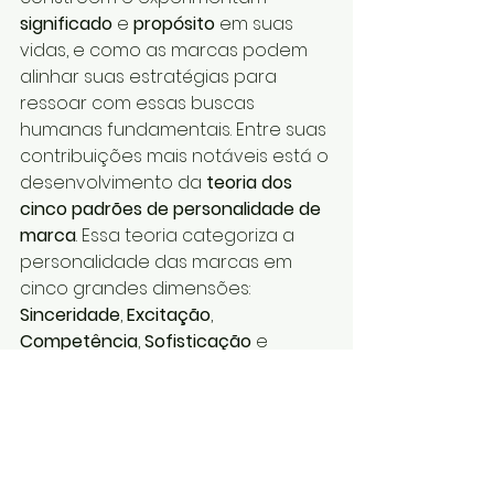
significado
 e 
propósito
 em suas 
vidas, e como as marcas podem 
alinhar suas estratégias para 
ressoar com essas buscas 
humanas fundamentais. Entre suas 
contribuições mais notáveis está o 
desenvolvimento da 
teoria dos 
cinco padrões de personalidade de 
marca
. Essa teoria categoriza a 
personalidade das marcas em 
cinco grandes dimensões: 
Sinceridade
, 
Excitação
, 
Competência
, 
Sofisticação
 e 
Robustez
.
Publicações e 
Reconhecimento
Aaker é autora de vários artigos 