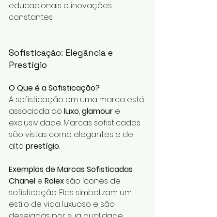
educacionais e inovações 
constantes.
Sofisticação: Elegância e 
Prestígio
O Que é a Sofisticação?
A sofisticação em uma marca está 
associada ao 
luxo
, 
glamour
 e 
exclusividade. Marcas sofisticadas 
são vistas como elegantes e de 
alto 
prestígio
.
Exemplos de Marcas Sofisticadas
Chanel
 e 
Rolex
 são ícones de 
sofisticação. Elas simbolizam um 
estilo de vida luxuoso e são 
desejadas por sua qualidade 