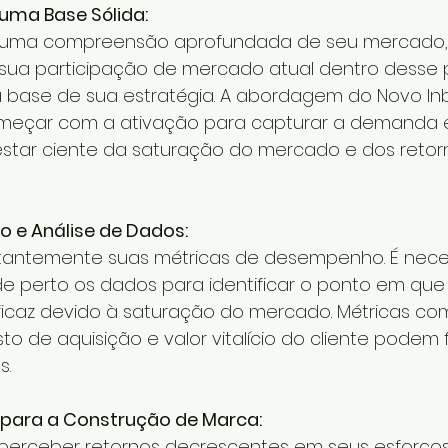
ma Base Sólida:
ma compreensão aprofundada de seu mercado, se
e sua participação de mercado atual dentro desse per
a base de sua estratégia. A abordagem do Novo In
omeçar com a ativação para capturar a demanda ex
estar ciente da saturação do mercado e dos retor
 e Análise de Dados:
tantemente suas métricas de desempenho. É nece
 perto os dados para identificar o ponto em que 
ficaz devido à saturação do mercado. Métricas co
to de aquisição e valor vitalício do cliente podem 
s.
l para a Construção de Marca:
erceber retornos decrescentes em seus esforços 