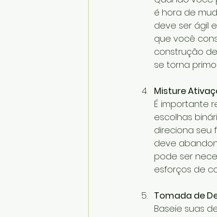
é hora de mud
deve ser ágil 
que você const
construção de 
se torna primor
Misture Ativa
É importante 
escolhas biná
direciona seu 
deve abandona
pode ser nece
esforços de c
Tomada de Dec
Baseie suas de