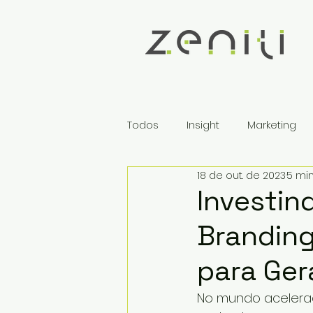
Todos
Insight
Marketing
18 de out. de 2023
5 min
Mercado em Choque
Ne
Investin
Branding
Case de Sucesso
Market
para Ge
Inbound Marketing
B2B
No mundo acelerad