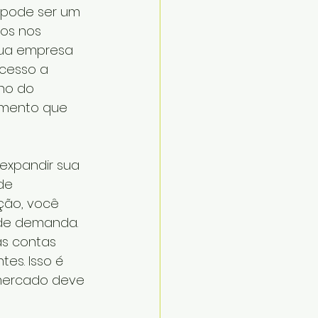
 pode ser um 
os nos 
sua empresa 
cesso a 
ho do 
omento que 
expandir sua 
de 
ão, você 
de demanda. 
as contas 
es. Isso é 
mercado deve 