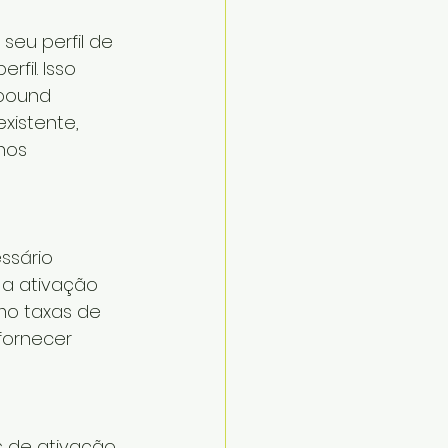
u perfil de 
fil. Isso 
bound 
istente, 
nos 
ssário 
a ativação 
mo taxas de 
fornecer 
de ativação, 