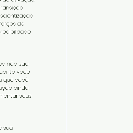
ransição 
scientização 
forços de 
edibilidade 
ca não são 
quanto você 
ca que você 
ação ainda 
mentar seus 
e sua 