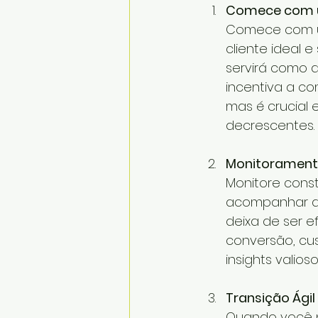
Comece com u
Comece com u
cliente ideal 
servirá como 
incentiva a c
mas é crucial 
decrescentes.
Monitoramento
Monitore cons
acompanhar de
deixa de ser e
conversão, cus
insights valioso
Transição Ági
Quando você p