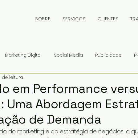
SOBRE
SERVIÇOS
CLIENTES
TR
Marketing Digital
Social Media
Publicidade
P
 de leitura
gócios
Branding
Big Data
Highlights
Learn
do em Performance vers
: Uma Abordagem Estra
ing de Conteúdo
Inteligência Artificial
Endomarketin
ração de Demanda
Marketing Esportivo
Estratégia
Eventos
o do marketing e da estratégia de negócios, a q