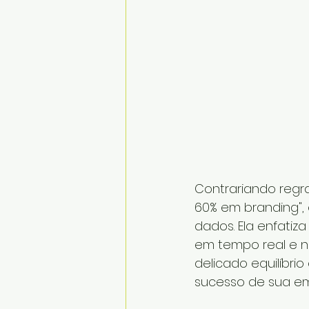
Contrariando regra
60% em branding",
dados. Ela enfati
em tempo real e n
delicado equilíbri
sucesso de sua e