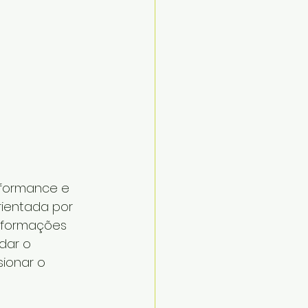
rformance e 
ientada por 
nformações 
dar o 
ionar o 