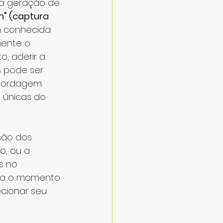
a geração de 
n" (captura 
 conhecida 
mente o 
, aderir a 
 pode ser 
abordagem 
 únicas do 
ão dos 
, ou a 
s no 
ta o momento 
cionar seu 