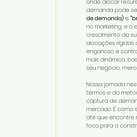
onde alocar recur
demanda pode ser d
de demanda)
 e 
"b
no marketing, e o e
crescimento da su
alocações rígidas
enganoso e contra
mais dinâmica, ba
seu negócio, merca
Nossa jornada ne
termos e da metod
captura de demand
mercado. É como 
até que encontre r
foco para a const