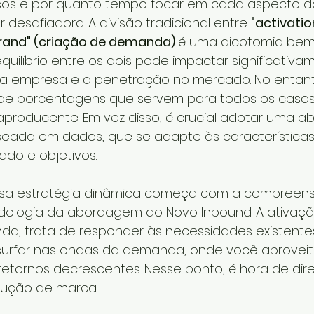
sos e por quanto tempo focar em cada aspecto d
esafiadora. A divisão tradicional entre 
"activatio
rand" (criação de demanda) 
é uma dicotomia bem
quilíbrio entre os dois pode impactar significativa
a empresa e a penetração no mercado. No entanto
 de porcentagens que servem para todos os casos
producente. Em vez disso, é crucial adotar uma 
seada em dados, que se adapte às características
do e objetivos.
ssa estratégia dinâmica começa com a compreens
ologia da abordagem do Novo Inbound. A ativação
a, trata de responder às necessidades existente
surfar nas ondas da demanda, onde você aprovei
etornos decrescentes. Nesse ponto, é hora de dire
rução de marca.